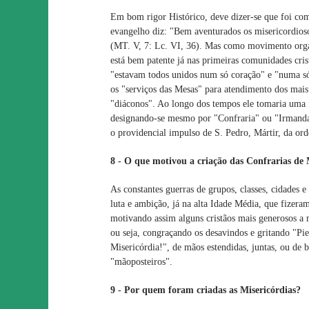
Em bom rigor Histórico, deve dizer-se que foi com
evangelho diz: "Bem aventurados os misericordioso
(MT. V, 7: Lc. VI, 36). Mas como movimento orga
está bem patente já nas primeiras comunidades crist
"estavam todos unidos num só coração" e "numa só 
os "serviços das Mesas" para atendimento dos mais
"diáconos". Ao longo dos tempos ele tomaria uma 
designando-se mesmo por "Confraria" ou "Irmanda
o providencial impulso de S. Pedro, Mártir, da or
8 - O que motivou a criação das Confrarias de 
As constantes guerras de grupos, classes, cidades e 
luta e ambição, já na alta Idade Média, que fizer
motivando assim alguns cristãos mais generosos a
ou seja, congraçando os desavindos e gritando "Pi
Misericórdia!", de mãos estendidas, juntas, ou de 
"mãoposteiros".
9 - Por quem foram criadas as Misericórdias?