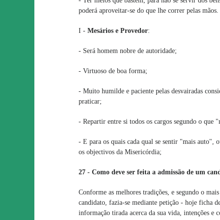
- Ter meios que bastem, para não se servir dos ben
poderá aproveitar-se do que lhe correr pelas mãos.
I -
Mesários e Provedor
:
- Será homem nobre de autoridade;
- Virtuoso de boa forma;
- Muito humilde e paciente pelas desvairadas cons
praticar;
- Repartir entre si todos os cargos segundo o que 
- E para os quais cada qual se sentir "mais auto", 
os objectivos da Misericórdia;
27 - Como deve ser feita a admissão de um can
Conforme as melhores tradições, e segundo o mais 
candidato, fazia-se mediante petição - hoje ficha de
informação tirada acerca da sua vida, intenções e 