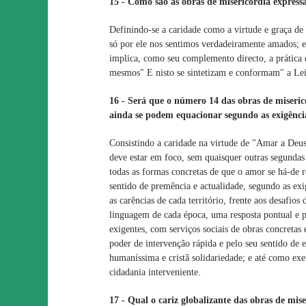
15 - Como são as obras de misericórdia expressã
Definindo-se a caridade como a virtude e graça de 
só por ele nos sentimos verdadeiramente amados; e,
implica, como seu complemento directo, a prátic
mesmos" E nisto se sintetizam e conformam" a Lei
16 - Será que o número 14 das obras de miseric
ainda se podem equacionar segundo as exigência
Consistindo a caridade na virtude de "Amar a Deus
deve estar em foco, sem quaisquer outras segundas
todas as formas concretas de que o amor se há-de r
sentido de premência e actualidade, segundo as ex
as carências de cada território, frente aos desafio
linguagem de cada época, uma resposta pontual e p
exigentes, com serviços sociais de obras concreta
poder de intervenção rápida e pelo seu sentido de 
humaníssima e cristã solidariedade; e até como exe
cidadania interveniente.
17 - Qual o cariz globalizante das obras de mis