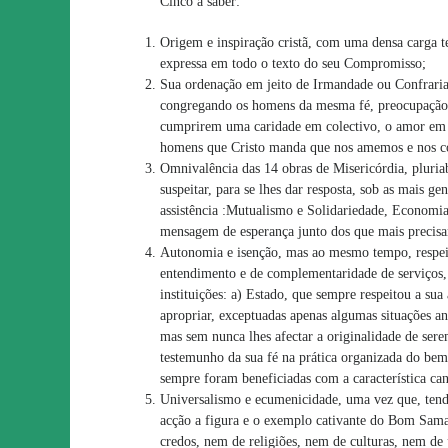
Cinco a saber:
Origem e inspiração cristã, com uma densa carga te
expressa em todo o texto do seu Compromisso;
Sua ordenação em jeito de Irmandade ou Confraria
congregando os homens da mesma fé, preocupação 
cumprirem uma caridade em colectivo, o amor em p
homens que Cristo manda que nos amemos e nos c
Omnivalência das 14 obras de Misericórdia, pluria
suspeitar, para se lhes dar resposta, sob as mais ge
assistência :Mutualismo e Solidariedade, Economi
mensagem de esperança junto dos que mais precis
Autonomia e isenção, mas ao mesmo tempo, respei
entendimento e de complementaridade de serviços, 
instituições: a) Estado, que sempre respeitou a su
apropriar, exceptuadas apenas algumas situações a
mas sem nunca lhes afectar a originalidade de ser
testemunho da sua fé na prática organizada do bem
sempre foram beneficiadas com a característica can
Universalismo e ecumenicidade, uma vez que, te
acção a figura e o exemplo cativante do Bom Samar
credos, nem de religiões, nem de culturas, nem de 