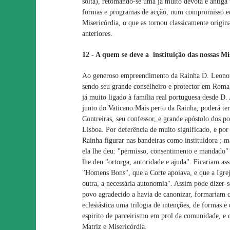
solta), retomando-se uma já muito devota e antiga
formas e programas de acção, num compromisso eq
Misericórdia, o que as tornou classicamente origin
anteriores.
12 - A quem se deve a instituição das nossas Mi
Ao generoso empreendimento da Rainha D. Leonor d
sendo seu grande conselheiro e protector em Roma
já muito ligado à família real portuguesa desde D.
junto do Vaticano.Mais perto da Rainha, poderá ter
Contreiras, seu confessor, e grande apóstolo dos p
Lisboa. Por deferência de muito significado, e por
Rainha figurar nas bandeiras como instituidora ; m
ela lhe deu: "permisso, consentimento e mandado" 
lhe deu "ortorga, autoridade e ajuda". Ficariam as
"Homens Bons", que a Corte apoiava, e que a Igre
outra, a necessária autonomia". Assim pode dizer-s
povo agradecido a havia de canonizar, formariam c
eclesiástica uma trilogia de intenções, de formas e
espirito de parceirismo em prol da comunidade, e 
Matriz e Misericórdia.