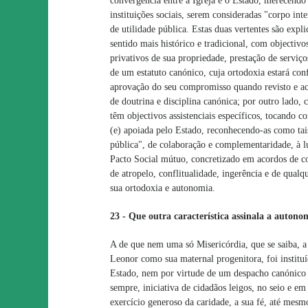
convergência entre a Igreja e o Estado, merecendo
instituições sociais, serem consideradas "corpo in
de utilidade pública. Estas duas vertentes são exp
sentido mais histórico e tradicional, com objectiv
privativos de sua propriedade, prestação de serviço
de um estatuto canónico, cuja ortodoxia estará con
aprovação do seu compromisso quando revisto e act
de doutrina e disciplina canónica; por outro lado, c
têm objectivos assistenciais específicos, tocando c
(e) apoiada pelo Estado, reconhecendo-as como tais,
pública", de colaboração e complementaridade, à l
Pacto Social mútuo, concretizado em acordos de 
de atropelo, conflitualidade, ingerência e de qual
sua ortodoxia e autonomia.
23 - Que outra característica assinala a autono
A de que nem uma só Misericórdia, que se saiba, 
Leonor como sua maternal progenitora, foi instituí
Estado, nem por virtude de um despacho canónico d
sempre, iniciativa de cidadãos leigos, no seio e 
exercício generoso da caridade, a sua fé, até mes