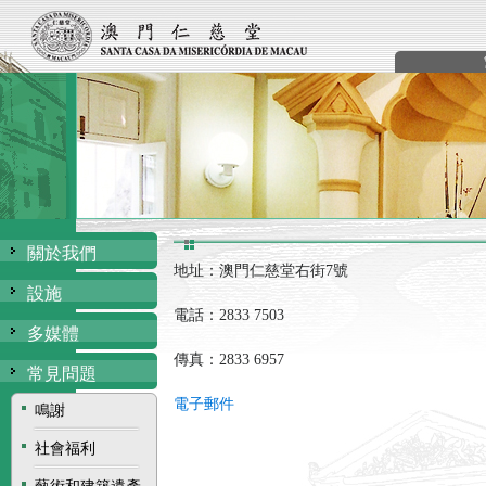
關於我們
地址：澳門仁慈堂右街
7
號
設施
電話：
2833 7503
多媒體
傳真：
2833 6957
常見問題
電子郵件
鳴謝
社會福利