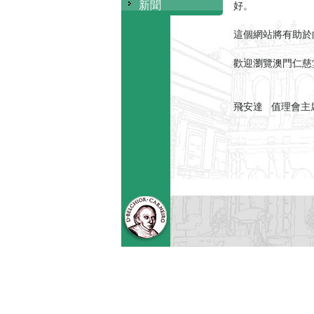
新聞
好。
這個網站將有助於
歡迎瀏覽澳門仁慈
飛安達 值理會主