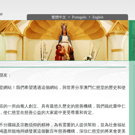
繁體中文
•
Português
•
English
朋友：
堂網站！我們希望透過這個網站，與世界分享澳門仁慈堂的歷史和使
區的一所由葡人創立、具有最悠久歷史的慈善機構，我們藉此重申仁
，使仁慈堂在慈善公益的大家庭中更受尊重和肯定。
不分國籍及宗教信仰的精神，為有需要的人提供幫助，並為社會福祉
竭盡所能地持續發展這個數百年慈善機構，深信仁慈堂的將來會更美