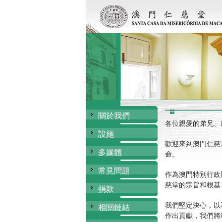
關於我們
各位親愛的弟兄、
設施
歡迎來到澳門仁慈
多媒體
命。
常見問題
作為澳門特別行政
慈堂的宗旨和根基
捐款
我們堅定決心，以
相關鏈結
作出貢獻，我們將