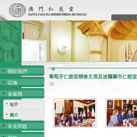
關於我們
葡萄牙仁慈堂聯會主席及波爾圖市仁慈堂
設施
28
多媒體
短片
圖片
常見問題