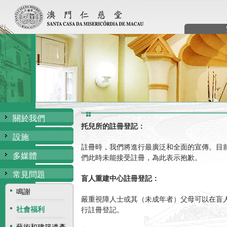
關於我們
托兒所的註冊登記
：
設施
註冊時，我們將進行最廣泛和全面的宣傳。目
多媒體
們此時未能接受註冊，為此表示抱歉。
常見問題
盲人重建中心註冊登記：
鳴謝
嚴重視障人士或其（未成年者）父母可以在盲
社會福利
行註冊登記。