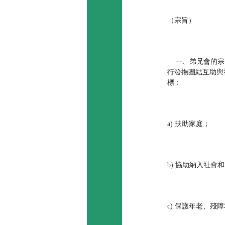
（宗旨）
一、弟兄會的宗
行發揚團結互助與
標：
a) 扶助家庭；
b) 協助納入社會
c) 保護年老、