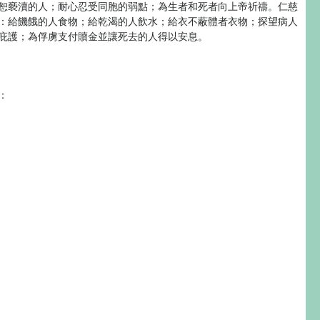
恕褻瀆的人；耐心忍受同胞的弱點；為生者和死者向上帝祈禱。仁慈
：給饑餓的人食物；給乾渴的人飲水；給衣不蔽體者衣物；探望病人
庇護；為俘虜支付贖金並讓死去的人得以安息。
：