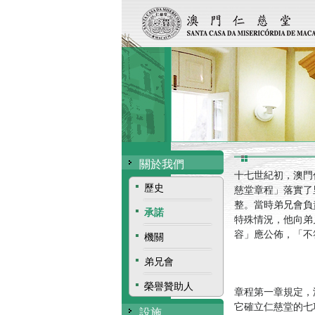
關於我們
十七世紀初，澳門
歷史
慈堂章程」落實了
整。當時弟兄會負責人
承諾
特殊情況，他向弟
容」應公佈，「不
機關
弟兄會
榮譽贊助人
章程第一章規定，
它確立仁慈堂的七
設施