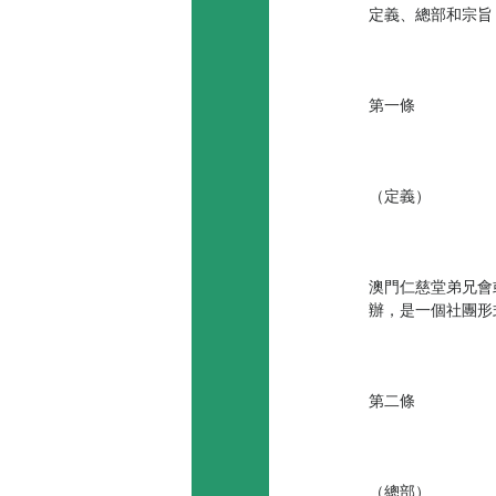
定義、總部和宗旨
第一條
（定義）
澳門仁慈堂弟兄會
辦，是一個社團形
第二條
（總部）