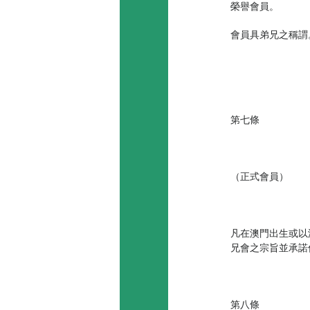
榮譽會員。
會員具弟兄之稱謂
第七條
（正式會員）
凡在澳門出生或以
兄會之宗旨並承諾
第八條