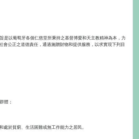
旨是以葡萄牙各個仁慈堂所秉持之基督博愛和天主教精神為本，力
社會公正之道德責任，通過施贈財物和提供服務，以求實現下列目
和群體；
殘障和處於貧窮、生活困難或無工作能力之居民。