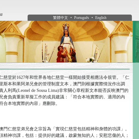
繁體中文
•
Português
•
English
仁慈堂於1627年和世界各地仁慈堂一樣開始接受相應法令規管。「仁
里斯本和果阿弟兄會的管理制度文本，澳門則根據實際情況作出調
利馬(Leonel de Sousa Lima)非常關心章程新文本能否反映澳門的
兄會負責重新草擬工作的成員建議：「符合本地實際的、適用的內
符合本地實際的內容」應刪除。
澳門仁慈堂弟兄會之宗旨為「實現仁慈堂包括精神和身體的功課」。
項精神功課，包括：提供好的建議，啟蒙無知的人；安慰悲傷的人；