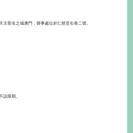
天主聖名之城澳門，辦事處位於仁慈堂右巷二號。
不設限期。