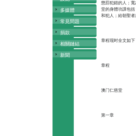
懲罰犯錯的人；寬
堂的身體功課包括
多媒體
和犯人；給朝聖者
常見問題
捐款
章程现时全文如下
相關鏈結
新聞
章程
澳门仁慈堂
第一章