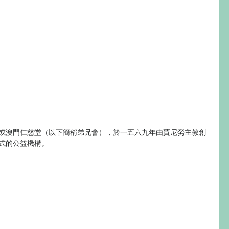
或澳門仁慈堂（以下簡稱弟兄會），於一五六九年由賈尼勞主教創
式的公益機構。