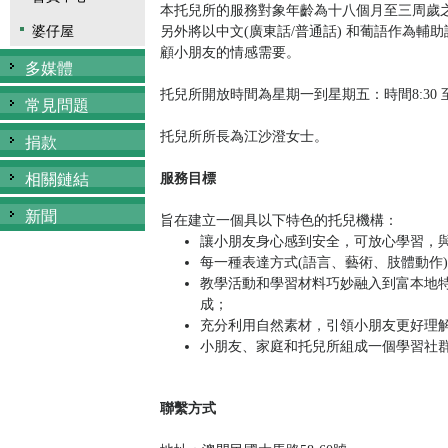
本托兒所的服務對象年齡為十八個月至三周歲
婆仔屋
另外將以中文(廣東話/普通話) 和葡語作為輔
顧小朋友的情感需要。
多媒體
托兒所開放時間為星期一到星期五：時間8:30 至18:
常見問題
托兒所所長為江沙澄女士。
捐款
相關鏈結
服務目標
新聞
旨在建立一個具以下特色的托兒機構：
讓小朋友身心感到安全，可放心學習，
每一種表達方式(語言、藝術、肢體動作
教學活動和學習材料巧妙融入到富本地
成；
充分利用自然素材，引領小朋友更好理
小朋友、家庭和托兒所組成一個學習社
聯繫方式