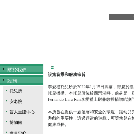
關於我們
設施背景和服務宗旨
設施
李愛禮托兒所於2022年1月15日揭幕，隸屬
托兒所
托兒機構。本托兒所位於西灣湖畔，前身是一
Fernando Lara Reis李愛禮上尉兼教授捐贈
安老院
盲人重建中心
本所旨在提供一處溫馨和安全的環境，讓幼兒
遊戲的重要性，透過適當的遊戲，可讓幼兒在
博物館
健康成長。
會員中心